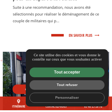
Suite à une recommandation, nous avons été
sélectionnés pour réaliser le déménagement de ce
couple de militaires qui p...
EN SAVOIR PLUS
Ce site utilise des cookies et vous donne le
contrôle sur ceux que vous souhaitez activer
Tout accepter
Tout refuser
OBTENIR UN DEVIS POUR MON DÉMÉNAGEMENT
Personnaliser
place
mail
call
ITINÉRAIRE
CONTACTEZ-NOUS
05 40 25 28 76