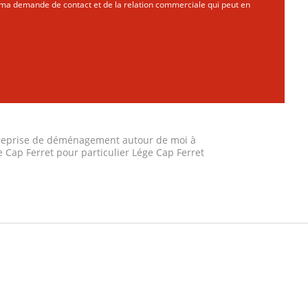
ma demande de contact et de la relation commerciale qui peut en
reprise de déménagement autour de moi à
 Cap Ferret pour particulier Lége Cap Ferret