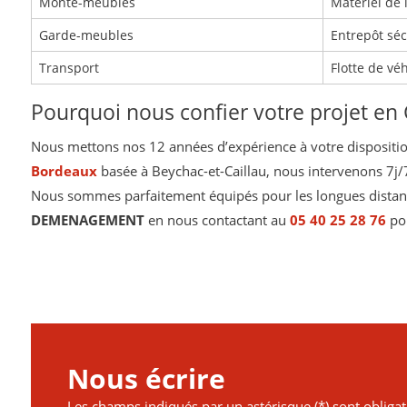
Monte-meubles
Matériel de l
Garde-meubles
Entrepôt séc
Transport
Flotte de vé
Pourquoi nous confier votre projet en
Nous mettons nos 12 années d’expérience à votre disposition 
Bordeaux
basée à Beychac-et-Caillau, nous intervenons 7j/
Nous sommes parfaitement équipés pour les longues distance
DEMENAGEMENT
en nous contactant au
05 40 25 28 76
pou
Nous écrire
Les champs indiqués par un astérisque (*) sont obligat