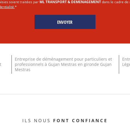
isies soient traitées par
ML TRANSPORT & DEMENAGEMENT
dans le cadre de 
entialité.
*
Entreprise de déménagement pour particuliers et
Ent
t
professionnels à Gujan Mestras en gironde Gujan
Lége
Mestras
ILS NOUS
FONT CONFIANCE