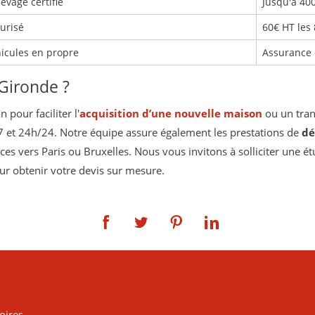
evage certifié
Jusqu'à 40
urisé
60€ HT les
hicules en propre
Assurance 
 Gironde ?
pour faciliter l'
acquisition d’une nouvelle maison
ou un trans
7 et 24h/24. Notre équipe assure également les prestations de
dé
s vers Paris ou Bruxelles. Nous vous invitons à solliciter une é
r obtenir votre devis sur mesure.
oires