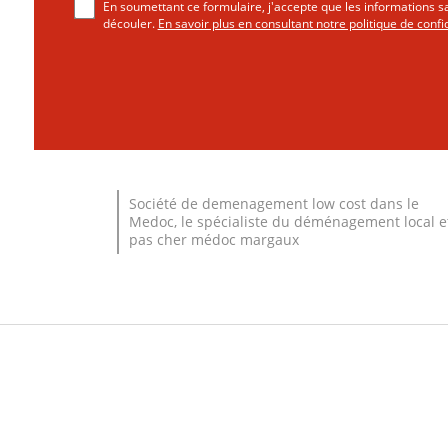
En soumettant ce formulaire, j'accepte que les informations sa
découler.
En savoir plus en consultant notre politique de confid
Société de demenagement low cost dans le
Medoc, le spécialiste du déménagement local e
pas cher médoc margaux